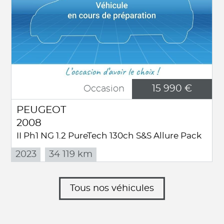
15 990 €
Occasion
PEUGEOT
2008
II Ph1 NG 1.2 PureTech 130ch S&S Allure Pack
2023
34 119 km
Tous nos véhicules